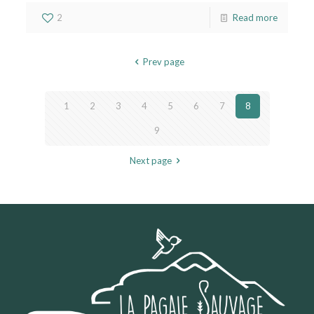
2
Read more
Prev page
1
2
3
4
5
6
7
8
9
Next page