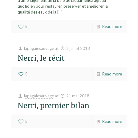
d’aménagement de la baie de Douarnenez agit au
quotidien pour restaurer, préserver et améliorer la
qualité des eaux de la
[…]
5
Read more
lapagaiesauvage
at
2 juillet 2018
Nerri, le récit
5
Read more
lapagaiesauvage
at
21 mai 2018
Nerri, premier bilan
5
Read more