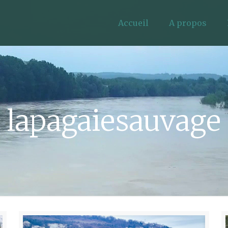
Accueil
A propos
lapagaiesauvage