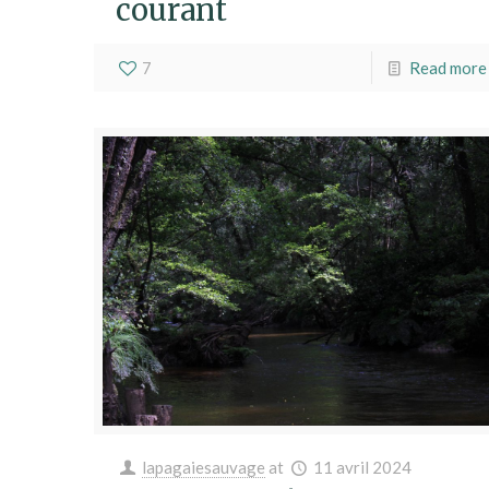
courant
7
Read more
lapagaiesauvage
at
11 avril 2024