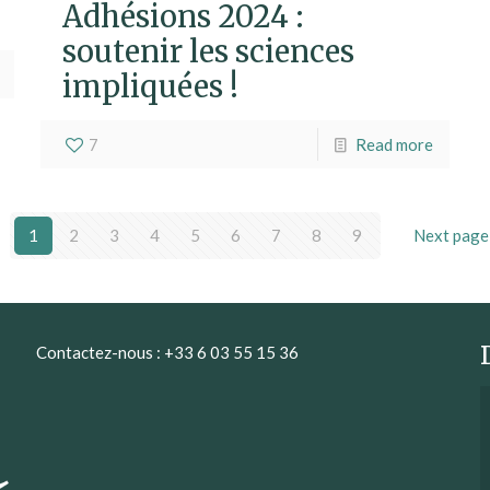
Adhésions 2024 :
soutenir les sciences
impliquées !
7
Read more
1
2
3
4
5
6
7
8
9
Next page
Contactez-nous : +33 6 03 55 15 36