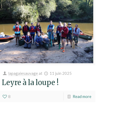
lapagaiesauvage
at
11 juin 2025
Leyre à la loupe !
8
Read more