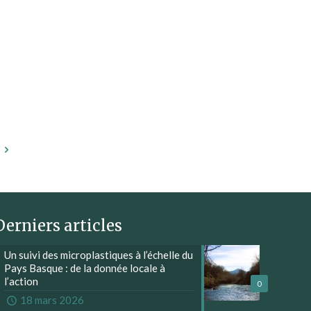
Derniers articles
Un suivi des microplastiques à l’échelle du
Pays Basque : de la donnée locale à
l’action
0
18 mars 2026