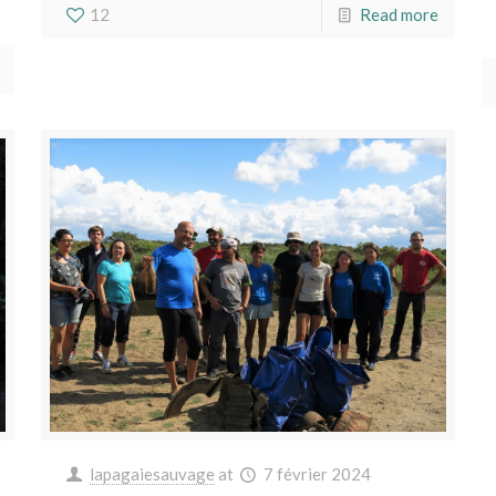
12
Read more
lapagaiesauvage
at
7 février 2024