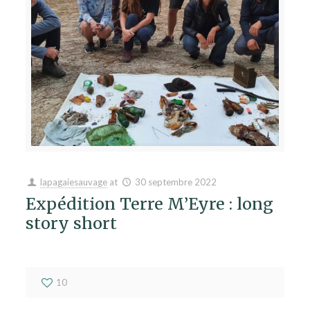
lapagaiesauvage
at
30 septembre 2022
Expédition Terre M’Eyre : long
story short
10