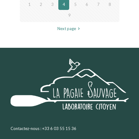
1
2
3
4
5
6
7
8
9
Next page
Contactez-nous : +33 6 03 55 15 36