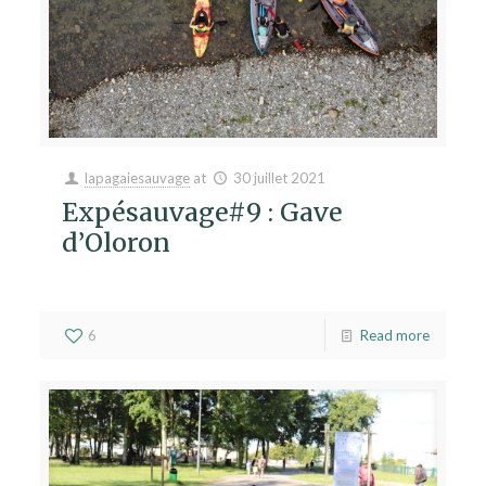
lapagaiesauvage
at
30 juillet 2021
Expésauvage#9 : Gave
d’Oloron
6
Read more