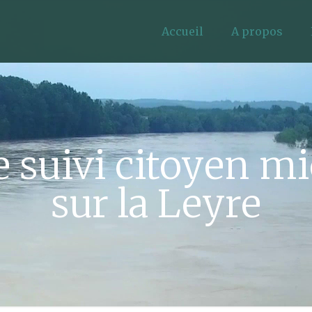
Accueil
A propos
 suivi citoyen m
sur la Leyre