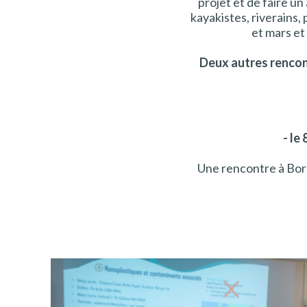
projet et de faire un
kayakistes, riverains, 
et mars et
Deux autres rencon
- le
Une rencontre à Borde