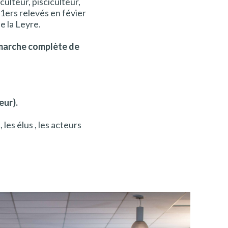
culteur, pisciculteur,
s 1ers relevés en févier
e la Leyre.
émarche complète de
eur).
les élus , les acteurs