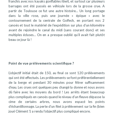
franchis avec nos kayaks gonflables itiwit, et surtout car plusieurs
barrages ont été passés en véhicule lors de la grosse crue. A
partir de Toulouse ce fut une autre histoire… Un long portage
dans la ville rose, puis une journée « épique » avec le
contournement de la centrale de Golfech, en portant nos 2
canoës et tout le matériel de l’expédition sur plus d’un kilomètre
avant de rejoindre le canal du midi (sans courant donc) et ses
multiples écluses… On en a presque oublié qu’il avait fait plutôt
beau ce jour là !
Point de vue prélèvements scientifique ?
L’objectif initial était de 150, au final ce sont 120 prélèvements
qui ont été effectués. Les prélèvements se font préférentiellement
de la berge et pendant 30 minutes pour filtrer suffisamment
d’eau. Les crues ont quelques peu changé la donne et nous avons
dû faire avec les moyens du bord ! Les arrêts étant beaucoup
plus compliqués en canoës quand le niveau d’un fleuve dépasse la
cime de certains arbres, nous avons espacé les points
d’échantillonnage. La perte d’un filet à prélèvement sur la fin (bien
joué Clément !) a rendu l’objectif plus compliqué encore.