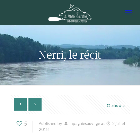
Nerri, le récit
Show all
5
Published by
lapagaiesauvage
at
2 juillet
2018