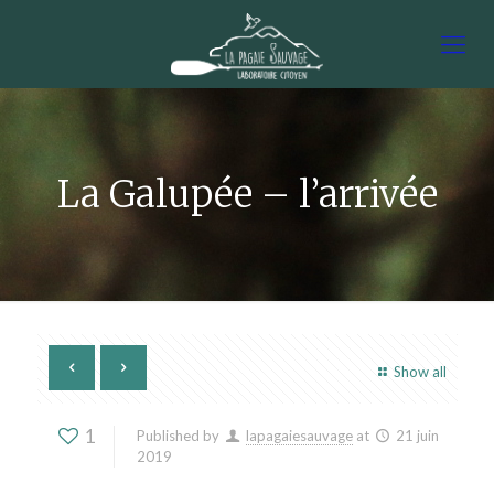
La Galupée – l’arrivée
Show all
1
Published by
lapagaiesauvage
at
21 juin
2019