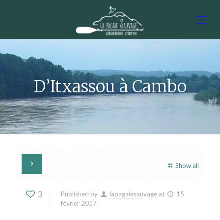
D’Itxassou à Cambo
Show all
3
Published by
lapagaiesauvage
at
15
février 2017