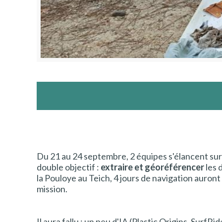
Du 21 au 24 septembre, 2 équipes s'élancent sur 
double objectif :
extraire et géoréférencer
les 
la Pouloye au Teich, 4 jours de navigation auront 
mission.
Il aura fallu : un peu d'IA (Plastic Origins, SurfRi