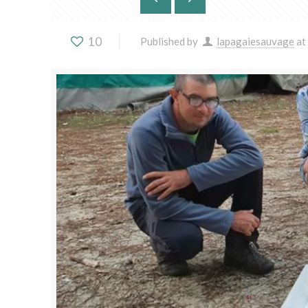
10
Published by
lapagaiesauvage
at