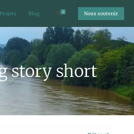
0
Projets
Blog
Nous soutenir
g story short