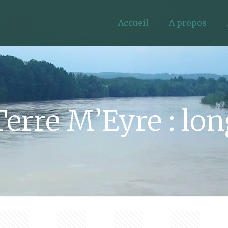
Accueil
A propos
erre M’Eyre : lon