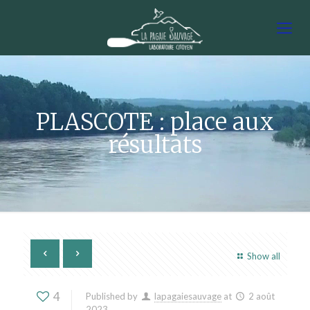
PLASCOTE : place aux
résultats
Show all
4
Published by
lapagaiesauvage
at
2 août
2023