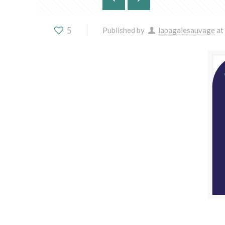
5
Published by
lapagaiesauvage
at