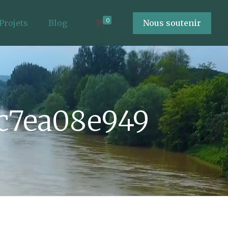
0
Projets
Blog
Nous soutenir
9c7ea08e949