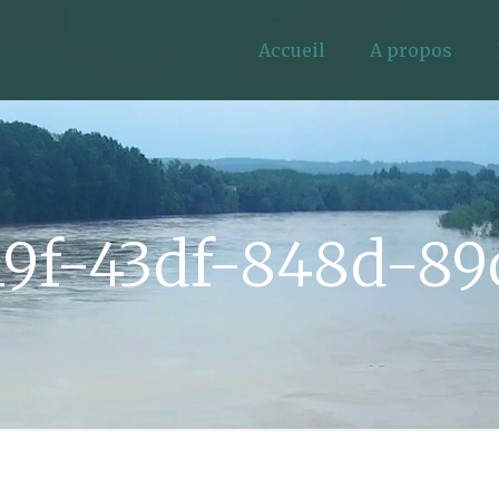
Accueil
A propos
19f-43df-848d-8