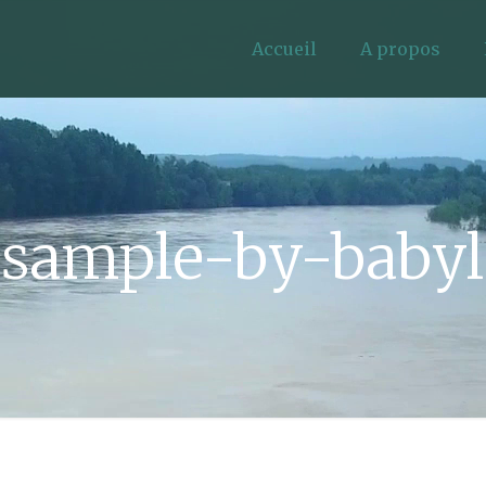
Accueil
A propos
-sample-by-baby