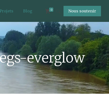
0
Projets
Blog
Nous soutenir
legs-everglow