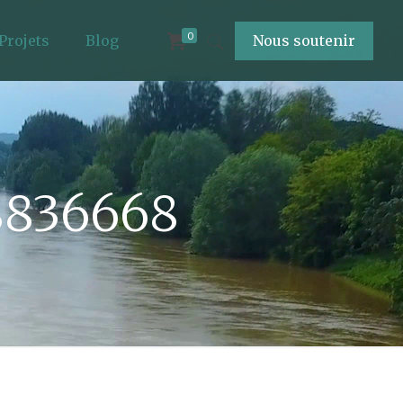
0
Projets
Blog
Nous soutenir
08836668