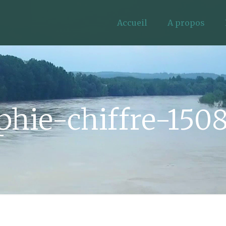
Accueil
A propos
phie-chiffre-15