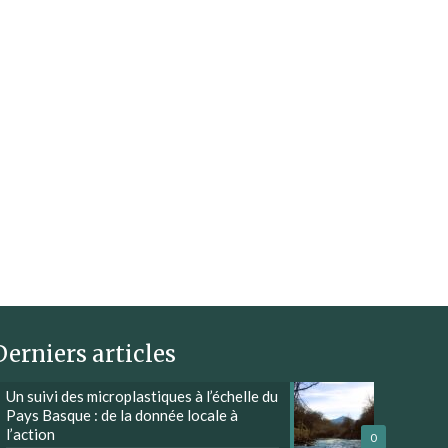
Derniers articles
Un suivi des microplastiques à l’échelle du
Pays Basque : de la donnée locale à
l’action
0