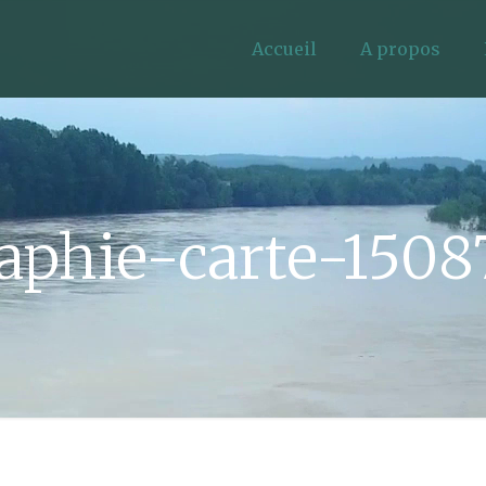
Accueil
A propos
raphie-carte-1508