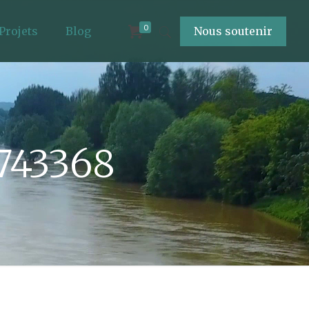
0
Projets
Blog
Nous soutenir
743368