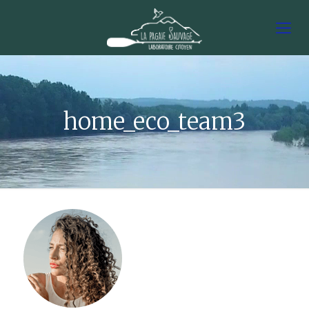
home_eco_team3