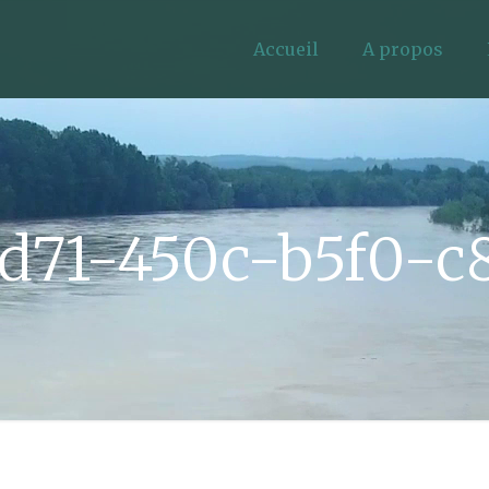
Accueil
A propos
d71-450c-b5f0-c