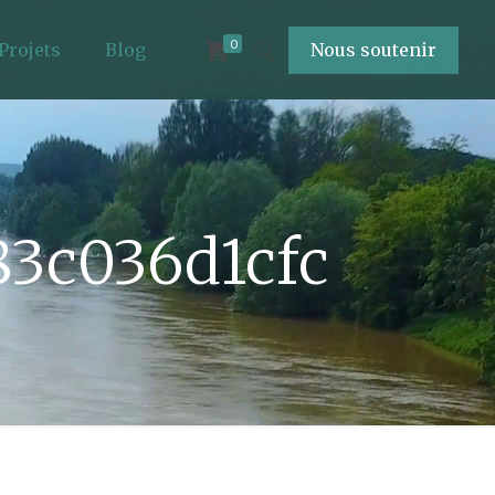
0
Projets
Blog
Nous soutenir
83c036d1cfc