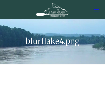
blurflake4.png