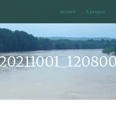
Accueil
A propos
20211001_12080