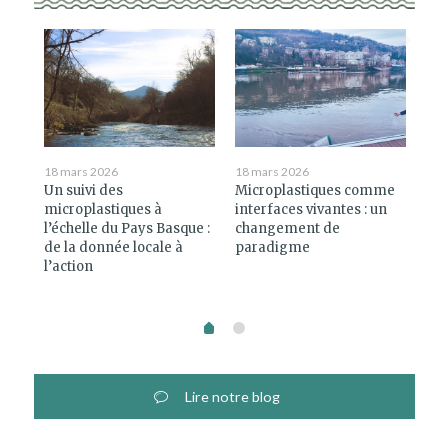
18 mars 2026
18 mars 2026
11 j
Un suivi des
Microplastiques comme
Ley
microplastiques à
interfaces vivantes : un
l’échelle du Pays Basque :
changement de
de la donnée locale à
paradigme
l’action
Lire notre blog