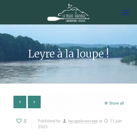
Leyre à la loupe !
Show all
8
Published by
lapagaiesauvage
at
11 juin
2025