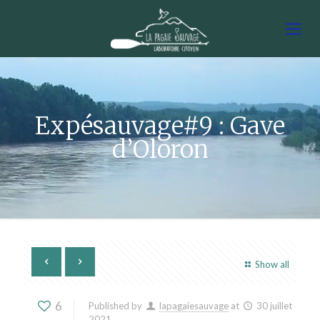
Expésauvage#9 : Gave
d’Oloron
Show all
6
Published by
lapagaiesauvage
at
30 juillet
2021