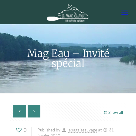
Mag Eau – Invité
spécial
Show all
0
Published by
lapagaiesauvage
at
31
janvier 2020