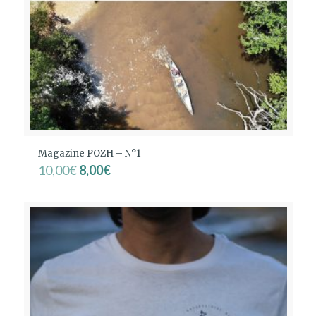
Magazine POZH – N°1
Le
Le
10,00
€
8,00
€
prix
prix
initial
actuel
était :
est :
10,00€.
8,00€.