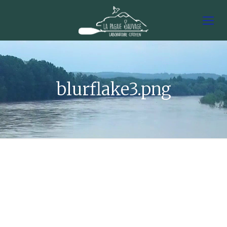
blurflake3.png