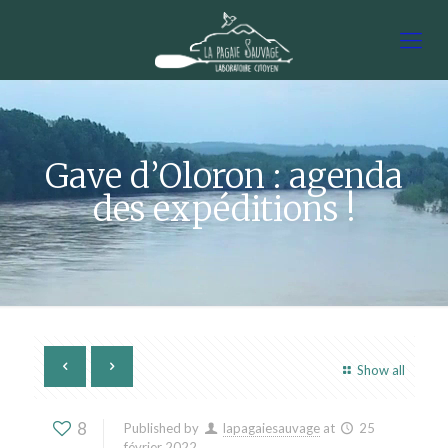
Gave d’Oloron : agenda
des expéditions !
Show all
8
Published by
lapagaiesauvage
at
25
février 2022