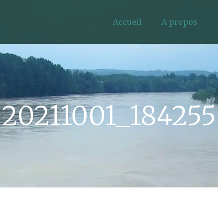
Accueil
A propos
20211001_184255