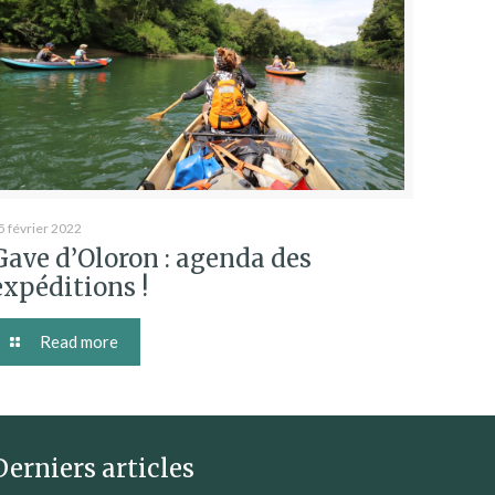
5 février 2022
Gave d’Oloron : agenda des
expéditions !
Read more
Derniers articles