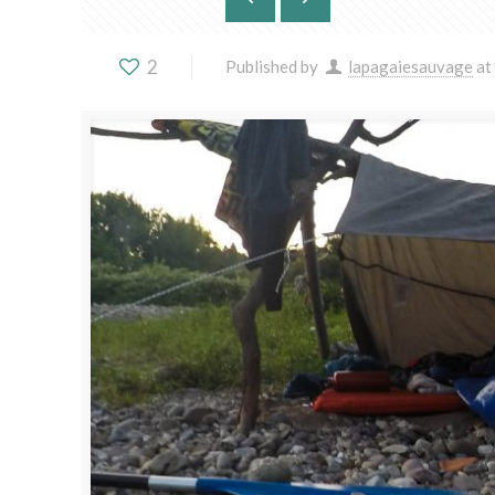
2
Published by
lapagaiesauvage
at