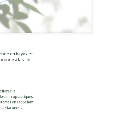
yenne en kayak et
aronne à la ville
éliorer la
 des microplastiques
ystèmes en rappelant
e la Garonne .