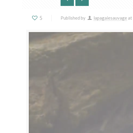
5
Published by
lapagaiesauvage
at