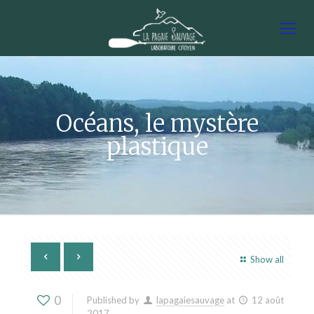
Océans, le mystère
plastique
Show all
0
Published by
lapagaiesauvage
at
12 août
2017