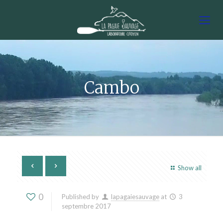
Cambo
Show all
0
Published by
lapagaiesauvage
at
3
septembre 2017