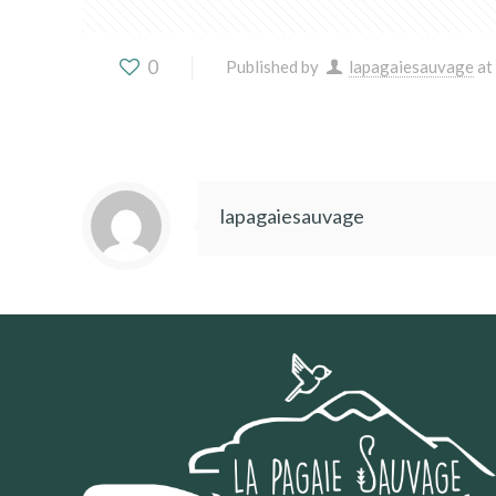
0
Published by
lapagaiesauvage
at
lapagaiesauvage