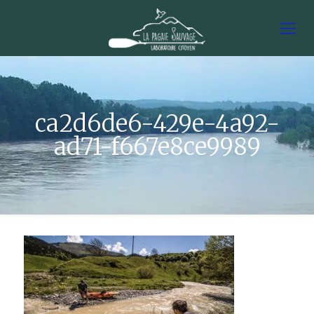
ca2d6de6-429e-4a92-
ad71-f667e8ce9989