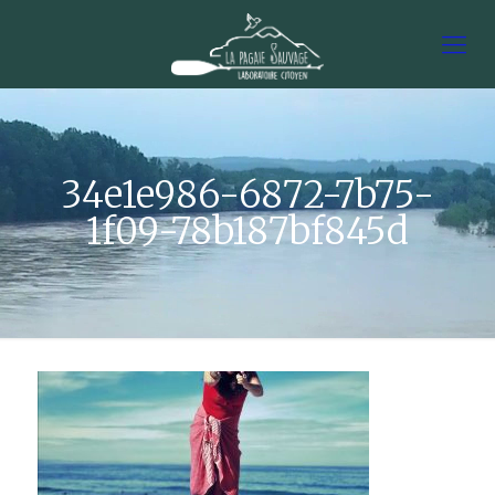
34e1e986-6872-7b75-
1f09-78b187bf845d