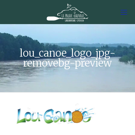
lou_canoe_logo_jpg-
removebg-preview