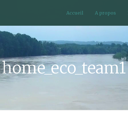
Accueil
A propos
home_eco_team1