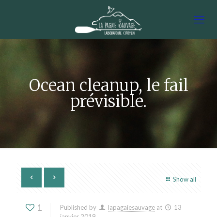
Ocean cleanup, le fail
prévisible.
Show all
1
Published by
lapagaiesauvage
at
13
janvier 2019